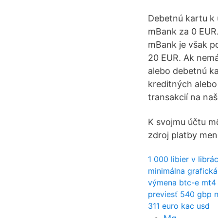
Debetnú kartu k 
mBank za 0 EUR.
mBank je však p
20 EUR. Ak nemát
alebo debetnú ka
kreditných alebo
transakcií na naš
K svojmu účtu mô
zdroj platby me
1 000 libier v librá
minimálna grafická
výmena btc-e mt4
previesť 540 gbp 
311 euro kac usd