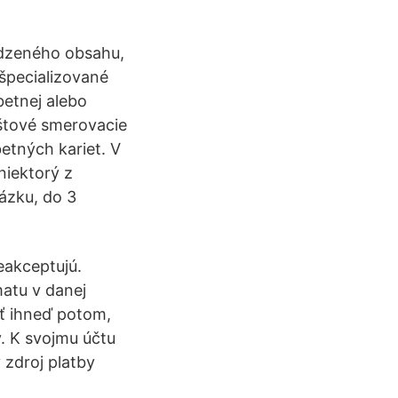
edzeného obsahu,
špecializované
betnej alebo
oštové smerovacie
betných kariet. V
niektorý z
ázku, do 3
eakceptujú.
atu v danej
ať ihneď potom,
y. K svojmu účtu
 zdroj platby