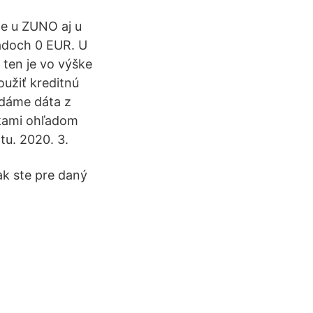
te u ZUNO aj u
adoch 0 EUR. U
ten je vo výške
užiť kreditnú
adáme dáta z
zkami ohľadom
tu. 2020. 3.
ak ste pre daný