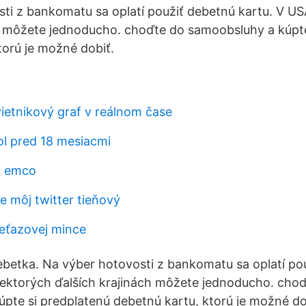
ti z bankomatu sa oplatí použiť debetnú kartu. V US
h môžete jednoducho. choďte do samoobsluhy a kúpte
torú je možné dobiť.
vietnikový graf v reálnom čase
l pred 18 mesiacmi
a emco
 je môj twitter tieňový
reťazovej mince
ebetka. Na výber hotovosti z bankomatu sa oplatí po
iektorých ďalších krajinách môžete jednoducho. cho
pte si predplatenú debetnú kartu, ktorú je možné do