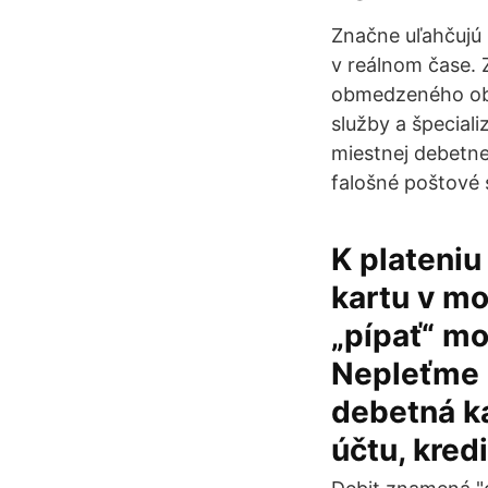
Značne uľahčujú n
v reálnom čase. 
obmedzeného obs
služby a špecial
miestnej debetnej
falošné poštové 
K plateniu
kartu v m
„pípať“ m
Nepleťme s
debetná ka
účtu, kred