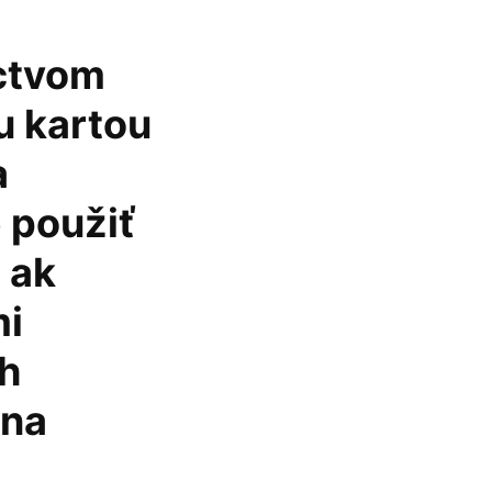
íctvom
u kartou
a
 použiť
, ak
mi
ch
 na