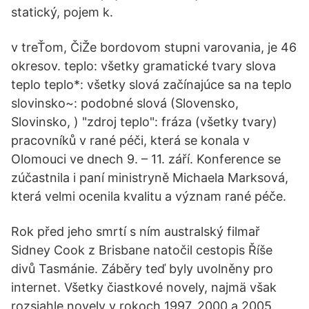
statický, pojem k.
v treŤom, ČiŽe bordovom stupni varovania, je 46
okresov. teplo: všetky gramatické tvary slova
teplo teplo*: všetky slová začínajúce sa na teplo
slovinsko~: podobné slová (Slovensko,
Slovinsko, ) "zdroj teplo": fráza (všetky tvary)
pracovníků v rané péči, která se konala v
Olomouci ve dnech 9. – 11. září. Konference se
zúčastnila i paní ministryně Michaela Marksová,
která velmi ocenila kvalitu a význam rané péče.
Rok před jeho smrtí s ním australský filmař
Sidney Cook z Brisbane natočil cestopis Říše
divů Tasmánie. Záběry teď byly uvolněny pro
internet. Všetky čiastkové novely, najmä však
rozsiahle novely v rokoch 1997, 2000 a 2005,