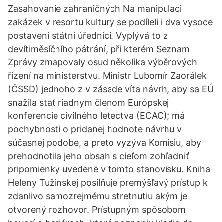
Zasahovanie zahraničných Na manipulaci
zakázek v resortu kultury se podíleli i dva vysoce
postavení státní úředníci. Vyplývá to z
devítiměsíčního pátrání, při kterém Seznam
Zprávy zmapovaly osud několika výběrových
řízení na ministerstvu. Ministr Lubomír Zaorálek
(ČSSD) jednoho z v zásade víta návrh, aby sa EÚ
snažila stať riadnym členom Európskej
konferencie civilného letectva (ECAC); má
pochybnosti o pridanej hodnote návrhu v
súčasnej podobe, a preto vyzýva Komisiu, aby
prehodnotila jeho obsah s cieľom zohľadniť
pripomienky uvedené v tomto stanovisku. Kniha
Heleny Tužinskej posilňuje premýšľavý prístup k
zdanlivo samozrejmému stretnutiu akým je
otvorený rozhovor. Prístupným spôsobom