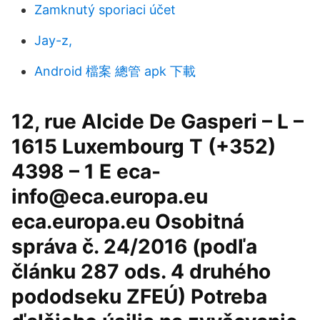
Zamknutý sporiaci účet
Jay-z,
Android 檔案 總管 apk 下載
12, rue Alcide De Gasperi – L –
1615 Luxembourg T (+352)
4398 – 1 E eca-
info@eca.europa.eu
eca.europa.eu Osobitná
správa č. 24/2016 (podľa
článku 287 ods. 4 druhého
pododseku ZFEÚ) Potreba