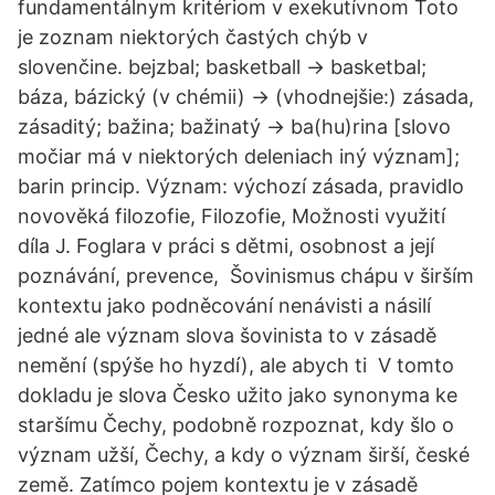
fundamentálnym kritériom v exekutívnom Toto
je zoznam niektorých častých chýb v
slovenčine. bejzbal; basketball → basketbal;
báza, bázický (v chémii) → (vhodnejšie:) zásada,
zásaditý; bažina; bažinatý → ba(hu)rina [slovo
močiar má v niektorých deleniach iný význam];
barin princip. Význam: výchozí zásada, pravidlo
novověká filozofie, Filozofie, Možnosti využití
díla J. Foglara v práci s dětmi, osobnost a její
poznávání, prevence, Šovinismus chápu v širším
kontextu jako podněcování nenávisti a násilí
jedné ale význam slova šovinista to v zásadě
nemění (spýše ho hyzdí), ale abych ti V tomto
dokladu je slova Česko užito jako synonyma ke
staršímu Čechy, podobně rozpoznat, kdy šlo o
význam užší, Čechy, a kdy o význam širší, české
země. Zatímco pojem kontextu je v zásadě