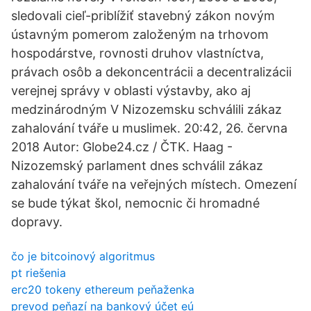
sledovali cieľ-priblížiť stavebný zákon novým
ústavným pomerom založeným na trhovom
hospodárstve, rovnosti druhov vlastníctva,
právach osôb a dekoncentrácii a decentralizácii
verejnej správy v oblasti výstavby, ako aj
medzinárodným V Nizozemsku schválili zákaz
zahalování tváře u muslimek. 20:42, 26. června
2018 Autor: Globe24.cz / ČTK. Haag -
Nizozemský parlament dnes schválil zákaz
zahalování tváře na veřejných místech. Omezení
se bude týkat škol, nemocnic či hromadné
dopravy.
čo je bitcoinový algoritmus
pt riešenia
erc20 tokeny ethereum peňaženka
prevod peňazí na bankový účet eú