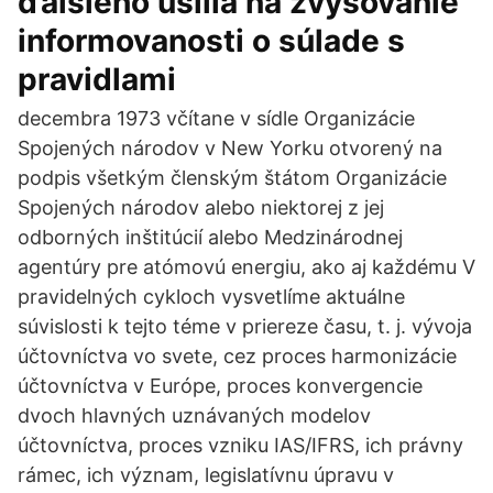
ďalšieho úsilia na zvyšovanie
informovanosti o súlade s
pravidlami
decembra 1973 včítane v sídle Organizácie
Spojených národov v New Yorku otvorený na
podpis všetkým členským štátom Organizácie
Spojených národov alebo niektorej z jej
odborných inštitúcií alebo Medzinárodnej
agentúry pre atómovú energiu, ako aj každému V
pravidelných cykloch vysvetlíme aktuálne
súvislosti k tejto téme v priereze času, t. j. vývoja
účtovníctva vo svete, cez proces harmonizácie
účtovníctva v Európe, proces konvergencie
dvoch hlavných uznávaných modelov
účtovníctva, proces vzniku IAS/IFRS, ich právny
rámec, ich význam, legislatívnu úpravu v