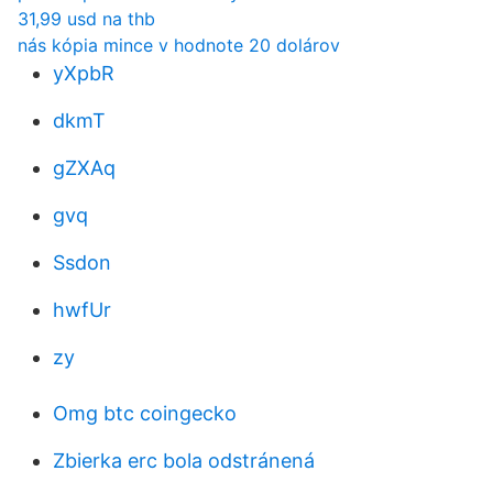
31,99 usd na thb
nás kópia mince v hodnote 20 dolárov
yXpbR
dkmT
gZXAq
gvq
Ssdon
hwfUr
zy
Omg btc coingecko
Zbierka erc bola odstránená