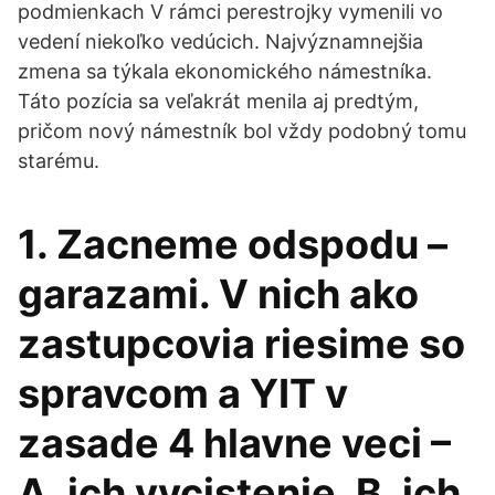
podmienkach V rámci perestrojky vymenili vo
vedení niekoľko vedúcich. Najvýznamnejšia
zmena sa týkala ekonomického námestníka.
Táto pozícia sa veľakrát menila aj predtým,
pričom nový námestník bol vždy podobný tomu
starému.
1. Zacneme odspodu –
garazami. V nich ako
zastupcovia riesime so
spravcom a YIT v
zasade 4 hlavne veci –
A. ich vycistenie, B. ich