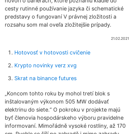
hovorí o bariérach, ktoré poznaniu kladie do
cesty rutinné používanie jazyka či schematické
predstavy o fungovaní V právnej zložitosti a
rozsahu som mal oveľa zložitejšie prípady.
21.02.2021
Hotovosť v hotovosti cvičenie
Krypto novinky verz xvg
Skrat na binance futures
„Koncom tohto roku by mohol tretí blok s
inštalovaným výkonom 505 MW dodávať
elektrinu do siete.“ O pokroku v projekte majú
byť členovia hospodárskeho výboru pravidelne
informovaní. Mimořádně vysoké rostliny, až 170
cm. Rychle se šíří po zahradě i mimo zahradu,