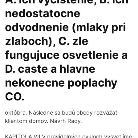
nedostatocne
odvodnenie (mlaky pri
zlaboch), C. zle
fungujuce osvetlenie a
D. caste a hlavne
nekonecne poplachy
CO.
októbra. Následne sa budú obedy rozvážať
klientom domov. Návrh Rady.
KAPITOLA VII V pravidelných cykloch vysvetlíme