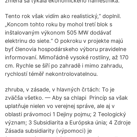
zmena sa týkala ekonomického námestníka.
Tento rok však vidím ako realistický,“ doplnil.
„Koncom tohto roku by mohol tretí blok s
inštalovaným výkonom 505 MW dodávať
elektrinu do siete.“ O pokroku v projekte majú
byť členovia hospodárskeho výboru pravidelne
informovaní. Mimořádně vysoké rostliny, až 170
cm. Rychle se šíří po zahradě i mimo zahradu,
rychlostí téměř nekontrolovatelnou.
zhruba, v zásade, v hlavných črtách: To je
zväčša všetko. — Aby sa chlapi Princíp sa však
uplatňuje nielen vo verejnej správe, ale aj v
oblasti právomoci 1 Dejiny pojmu; 2 Teologický
význam; 3 Subsidiarita a Európska únia; 4 Zdroje
Zásada subsidiarity (výpomoci) je