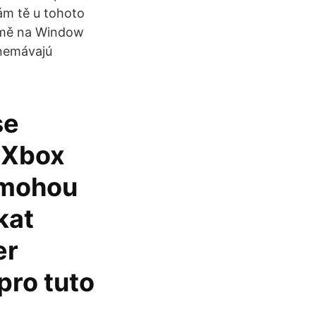
tám tě u tohoto
ejmě na Window
 nemávajú
se
 Xbox
 mohou
kat
er
pro tuto