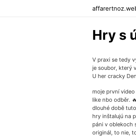
affarertnoz.we
Hry s 
V praxi se tedy v
je soubor, který
U her cracky Deni
moje první video 
like nbo odběr. 
dlouhé době tuto
hry inštalujú na
páni v oblekoch s
originál, to nie,