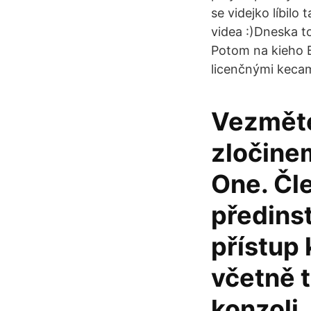
se videjko líbil
videa :)Dneska t
Potom na kieho B
licenčnými kecam
Vezměte 
zločine
One. Čl
předins
přístup 
včetně 
konzoli.