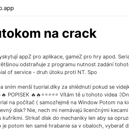
b.app
útokom na crack
yskytují appZ pro aplikace, gameZ pro hry apod. Seria
 většinou odstraňuje z programu nutnost zadání tohoto
al of service - druh útoku proti NT. Spo
a sním menší tuorial.díky za shlédnutí pokud se videjko
🔥🔥 POPISEK 🔥🔥===== Vítám tě u tohoto videa :)D
rial na počítač ( samozřejmě na Window Potom na ki
 pevný disk? Nie, nech mi nemávajú licenčnými kecam
 kufríkmi. Strkať disk do mechaniky len aby sa opruzo
 to je potom len samé hrabanie sa v obaloch, vyberať d