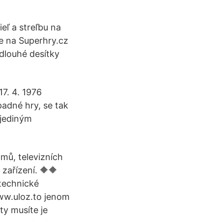
eľ a streľbu na
če na Superhry.cz
 dlouhé desítky
17. 4. 1976
adné hry, se tak
 jediným
lmů, televizních
 zařízení. 🔶🔶
technické
www.uloz.to jenom
ty musíte je