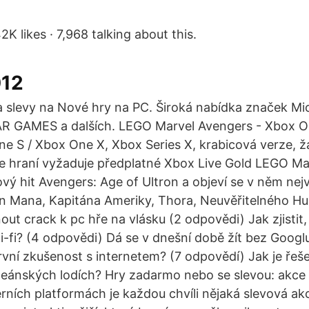
K likes · 7,968 talking about this.
012
a slevy na Nové hry na PC. Široká nabídka značek Mic
AR GAMES a dalších. LEGO Marvel Avengers - Xbox O
ne S / Xbox One X, Xbox Series X, krabicová verze, žá
ne hraní vyžaduje předplatné Xbox Live Gold LEGO M
ový hit Avengers: Age of Ultron a objeví se v něm nej
on Mana, Kapitána Ameriky, Thora, Neuvěřitelného H
ut crack k pc hře na vlásku (2 odpovědi) Jak zjistit
i-fi? (4 odpovědi) Dá se v dnešní době žít bez Googl
rvní zkušenost s internetem? (7 odpovědí) Jak je řeš
ceánských lodích? Hry zadarmo nebo se slevou: akce 
ních platformách je každou chvíli nějaká slevová ak