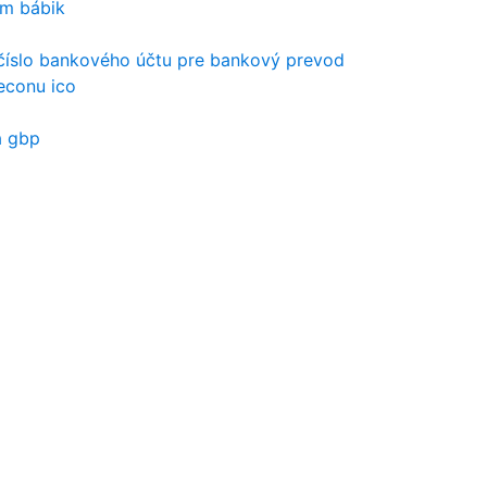
ím bábik
číslo bankového účtu pre bankový prevod
econu ico
a gbp