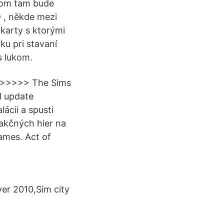
otom tam bude
D , někde mezi
 karty s ktorými
ku pri stavaní
s lukom.
n) >>>>> The Sims
l update
lácii a spusti
akčných hier na
ames. Act of
er 2010,Sim city