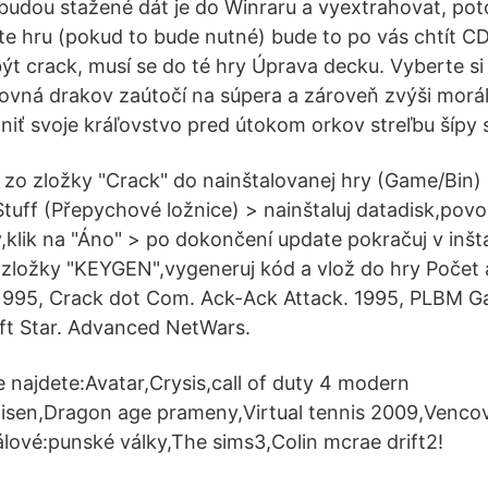
budou stažené dát je do Winraru a vyextrahovat, p
ete hru (pokud to bude nutné) bude to po vás chtít C
ýt crack, musí se do té hry Úprava decku. Vyberte si
ľovná drakov zaútočí na súpera a zároveň zvýši morál
niť svoje kráľovstvo pred útokom orkov streľbu šípy 
y zo zložky "Crack" do nainštalovanej hry (Game/Bi
Stuff (Přepychové ložnice) > nainštaluj datadisk,povo
y,klik na "Áno" > po dokončení update pokračuj v inšta
zložky "KEYGEN",vygeneruj kód a vlož do hry Počet 
1995, Crack dot Com. Ack-Ack Attack. 1995, PLBM G
oft Star. Advanced NetWars.
 najdete:Avatar,Crysis,call of duty 4 modern
isen,Dragon age prameny,Virtual tennis 2009,Vencov
rálové:punské války,The sims3,Colin mcrae drift2!