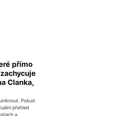
eré přímo
a zachycuje
na Clanka,
 uniknout. Pokud
uální přehled
ostiach a