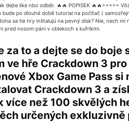
o tak dejte like nbo odběr. 🔥🔥 POPISEK 🔥🔥===== Ví
o bude po dlouhé době tutorial na počítač ( samozř
oha sa tie hry inštalujú na pevný disk? Nie, nech mi
i pred nosom páni v oblekoch s kufríkmi.
za to a dejte se do boje 
m ve hře Crackdown 3 pro
enové Xbox Game Pass si
talovat Crackdown 3 a zís
k více než 100 skvělých h
těch určených exkluzivně 