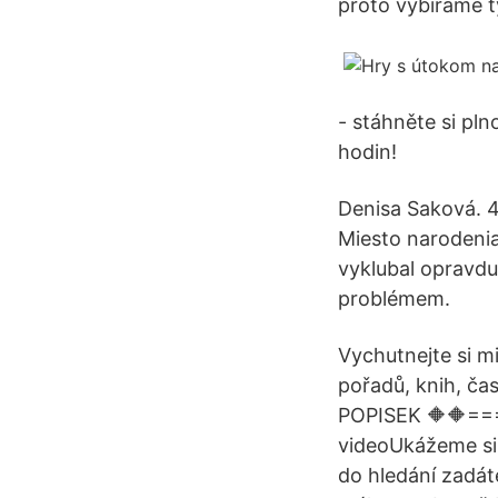
proto vybíráme t
- stáhněte si pln
hodin!
Denisa Saková. 42
Miesto narodenia
vyklubal opravdu
problémem.
Vychutnejte si mi
pořadů, knih, čas
POPISEK 🔶🔶===
videoUkážeme si 
do hledání zadát