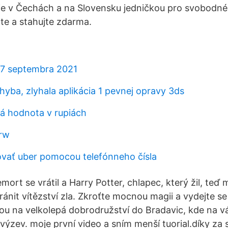
 je v Čechách a na Slovensku jedničkou pro svobodné 
jte a stahujte zdarma.
27 septembra 2021
hyba, zlyhala aplikácia 1 pevnej opravy 3ds
á hodnota v rupiách
krw
vať uber pomocou telefónneho čísla
rt se vrátil a Harry Potter, chlapec, který žil, teď 
ránit vítězství zla. Zkroťte mocnou magii a vydejte s
 na velkolepá dobrodružství do Bradavic, kde na vá
výzev. moje první video a sním menší tuorial.díky za