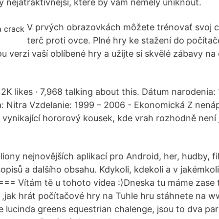
y nejatraktivnější, které by vám neměly uniknout.
V prvých obrazovkách môžete trénovať svoj ci
terč proti ovce. Plné hry ke stažení do počíta
ou verzi vaší oblíbené hry a užijte si skvělé zábavy na
K likes · 7,968 talking about this. Dátum narodenia: 
: Nitra Vzdelanie: 1999 – 2006 - Ekonomická Z nenáp
 vynikající hororový kousek, kde vrah rozhodně není
liony nejnovějších aplikací pro Android, her, hudby, fi
opisů a dalšího obsahu. Kdykoli, kdekoli a v jakémkoli
== Vítám tě u tohoto videa :)Dneska tu máme zase 
,jak hrát počítačové hry na Tuhle hru stáhnete na 
e lucinda greens equestrian chalenge, jsou to dva par