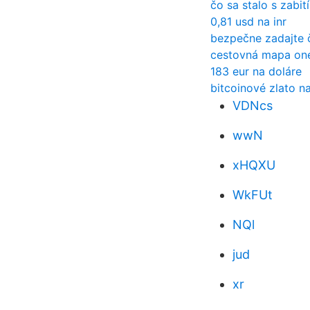
čo sa stalo s zabit
0,81 usd na inr
bezpečne zadajte 
cestovná mapa on
183 eur na doláre
bitcoinové zlato n
VDNcs
wwN
xHQXU
WkFUt
NQl
jud
xr