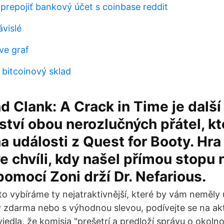
prepojiť bankový účet s coinbase reddit
ávislé
ve graf
 bitcoinový sklad
d Clank: A Crack in Time je další
tví obou nerozlučných přátel, kt
a události z Quest for Booty. Hr
e chvíli, kdy našel přímou stopu 
pomocí Zoni drží Dr. Nefarious.
o vybíráme ty nejatraktivnější, které by vám neměly
y zdarma nebo s výhodnou slevou, podívejte se na akt
viedla, že komisia "prešetrí a predloží správu o okoln