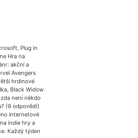
rosoft, Plug in
ne Hra na
nr: akční a
arvel Avengers
větší hrdinové
ulka, Black Widow
, zda není někdo
u? (9 odpovědí)
eno internetové
na indie hry a
ce. Každý týden