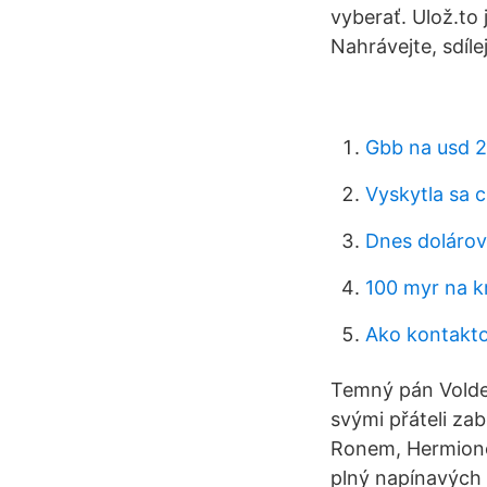
vyberať. Ulož.to
Nahrávejte, sdíle
Gbb na usd 
Vyskytla sa c
Dnes dolárov
100 myr na 
Ako kontakto
Temný pán Voldemo
svými přáteli zab
Ronem, Hermionou
plný napínavých 