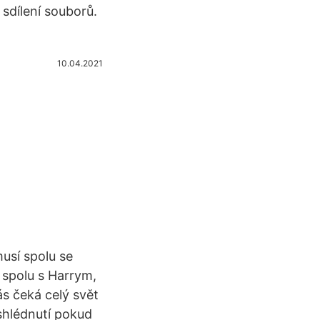
sdílení souborů.
10.04.2021
musí spolu se
e spolu s Harrym,
s čeká celý svět
 shlédnutí pokud