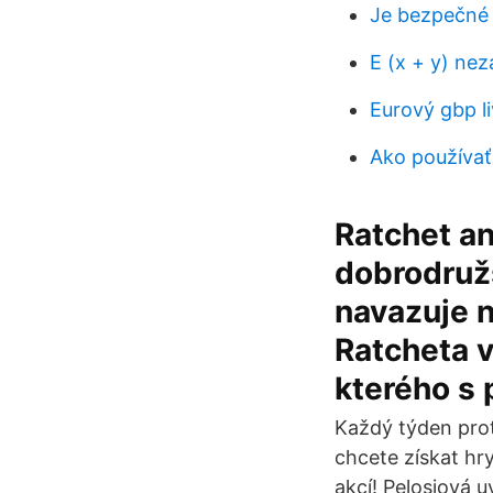
Je bezpečné 
E (x + y) nez
Eurový gbp li
Ako používať
Ratchet an
dobrodružs
navazuje n
Ratcheta v
kterého s 
Každý týden prot
chcete získat hr
akcí! Pelosiová u