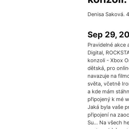
Denisa Saková. 42
Sep 29, 2
Pravidelné akce 
Digital, ROCKST
konzoli - Xbox O
dětská, pro onli
navazuje na film
světa, včetně Ir
a kde mám stáhno
připojený k mé w
Jaká byla vaše p
připojení na zao
Su… Na všech her