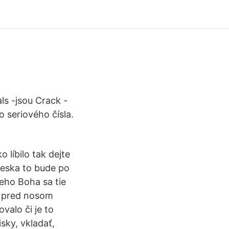
ls -jsou Crack -
 seriového čísla.
 líbilo tak dejte
neska to bude po
eho Boha sa tie
i pred nosom
valo či je to
isky, vkladať,