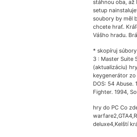
stáhnou oba, až 
setup nainstaluj
soubory by měl b
chcete hrať. Krá
Vášho hradu. Brá
* skopíruj súbor
3 : Master Suite 
(aktualizáciu) hr
keygenerátor zo 
DOS: 54 Abuse. 
Fighter. 1994, S
hry do PC Co zde
warfare2,GTA4,R
deluxe4,Kelští k