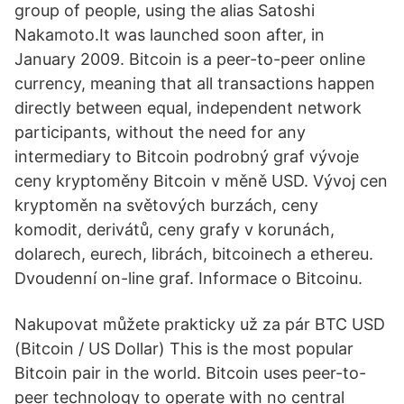
group of people, using the alias Satoshi
Nakamoto.It was launched soon after, in
January 2009. Bitcoin is a peer-to-peer online
currency, meaning that all transactions happen
directly between equal, independent network
participants, without the need for any
intermediary to Bitcoin podrobný graf vývoje
ceny kryptoměny Bitcoin v měně USD. Vývoj cen
kryptoměn na světových burzách, ceny
komodit, derivátů, ceny grafy v korunách,
dolarech, eurech, librách, bitcoinech a ethereu.
Dvoudenní on-line graf. Informace o Bitcoinu.
Nakupovat můžete prakticky už za pár BTC USD
(Bitcoin / US Dollar) This is the most popular
Bitcoin pair in the world. Bitcoin uses peer-to-
peer technology to operate with no central