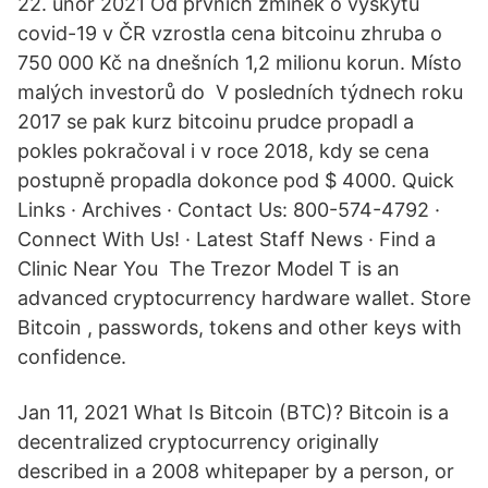
22. únor 2021 Od prvních zmínek o výskytu
covid-19 v ČR vzrostla cena bitcoinu zhruba o
750 000 Kč na dnešních 1,2 milionu korun. Místo
malých investorů do V posledních týdnech roku
2017 se pak kurz bitcoinu prudce propadl a
pokles pokračoval i v roce 2018, kdy se cena
postupně propadla dokonce pod $ 4000. Quick
Links · Archives · Contact Us: 800-574-4792 ·
Connect With Us! · Latest Staff News · Find a
Clinic Near You The Trezor Model T is an
advanced cryptocurrency hardware wallet. Store
Bitcoin , passwords, tokens and other keys with
confidence.
Jan 11, 2021 What Is Bitcoin (BTC)? Bitcoin is a
decentralized cryptocurrency originally
described in a 2008 whitepaper by a person, or