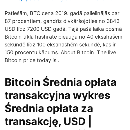
Patiešām, BTC cena 2019. gadā palielinājās par
87 procentiem, gandrīz divkāršojoties no 3843
USD līdz 7200 USD gadā. Tajā pašā laika posmā
Bitcoin tīkla hashrate pieauga no 40 eksahašēm
sekundē līdz 100 eksahashēm sekundē, kas ir
150 procentu kāpums. About Bitcoin. The live
Bitcoin price today is .
Bitcoin Średnia opłata
transakcyjna wykres
Średnia opłata za
transakcję, USD |