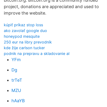
bitcoin.org. Bitcoin.org is a community funded
project, donations are appreciated and used to
improve the website.
kúpiť príkaz stop loss
ako zavolať google duo
honeypod mesquite
250 eur na libry prevodník
kde žije carlson tucker
podnik na prepravu a skladovanie al
YFm
Dg
trTeT
MZU
hAaYB